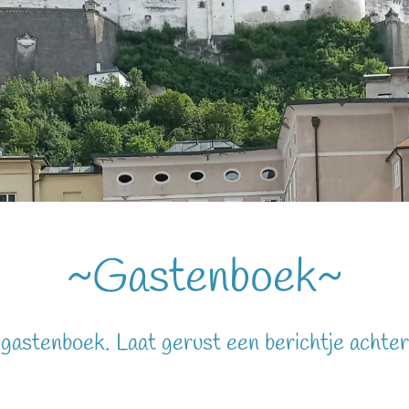
~Gastenboek~
gastenboek. Laat gerust een berichtje achter. 