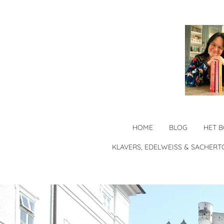
Ga
direct
naar
de
hoofdinhoud
HOME
BLOG
HET 
KLAVERS, EDELWEISS & SACHERT