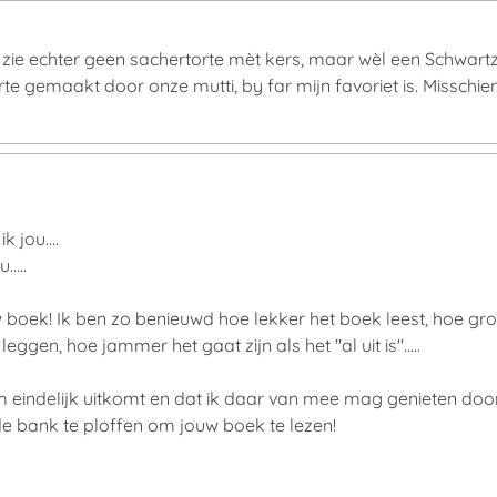
Ik zie echter geen sachertorte mèt kers, maar wèl een Schwart
te gemaakt door onze mutti, by far mijn favoriet is. Misschien 
k jou....
....
boek! Ik ben zo benieuwd hoe lekker het boek leest, hoe groot
eggen, hoe jammer het gaat zijn als het "al uit is".....
m eindelijk uitkomt en dat ik daar van mee mag genieten doo
de bank te ploffen om jouw boek te lezen!