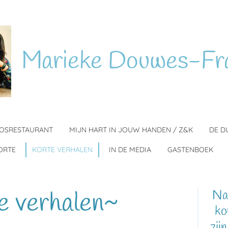
Marieke
Douwes-Fr
BOSRESTAURANT
MIJN HART IN JOUW HANDEN / Z&K
DE D
ORTE
KORTE VERHALEN
IN DE MEDIA
GASTENBOEK
e verhalen~
Naa
ko
zij