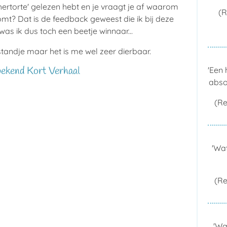
hertorte' gelezen hebt en je vraagt je af waarom
(R
omt? Dat is de feedback geweest die ik bij deze
as ik dus toch een beetje winnaar...
gstandje maar het is me wel zeer dierbaar.
ekend Kort Verhaal
'Een 
absol
(Re
'Wat
(Re
'Wa