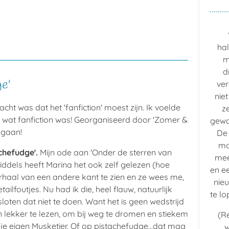
hal
m
d
ge'
ver
niet
cht was dat het 'fanfiction' moest zijn. Ik voelde
z
s wat fanfiction was! Georganiseerd door 'Zomer &
gewoo
e gaan!
De 
moo
chefudge'.
Mijn ode aan 'Onder de sterren van
mee
middels heeft Marina het ook zelf gelezen (hoe
en e
rhaal van een andere kant te zien en ze wees me,
nie
tailfoutjes. Nu had ik die, heel flauw, natuurlijk
te l
ten dat niet te doen. Want het is geen wedstrijd
 lekker te lezen, om bij weg te dromen en stiekem
(Re
je eigen Musketier. Of op pistachefudge...dat mag
w