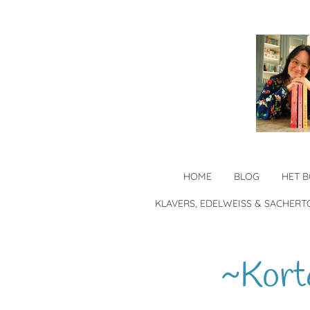
Ga
direct
naar
de
hoofdinhoud
HOME
BLOG
HET 
KLAVERS, EDELWEISS & SACHERT
~Kort