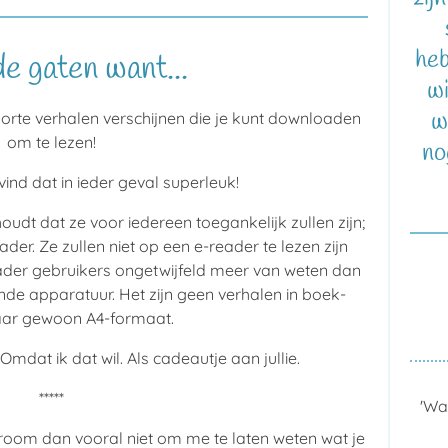
heb
e gaten want...
wi
w
korte verhalen verschijnen die je kunt downloaden
om te lezen!
no
 vind dat in ieder geval superleuk!
oudt dat ze voor iedereen toegankelijk zullen zijn;
r. Ze zullen niet op een e-reader te lezen zijn
eader gebruikers ongetwijfeld meer van weten dan
nde apparatuur. Het zijn geen verhalen in boek-
aar gewoon A4-formaat.
Omdat ik dat wil. Als cadeautje aan jullie.
*****
'Wa
room dan vooral niet om me te laten weten wat je