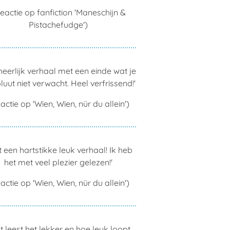
eactie op fanfiction 'Maneschijn &
Pistachefudge')
heerlijk verhaal met een einde wat je
uut niet verwacht. Heel verfrissend!'
actie op 'Wien, Wien, nür du allein')
 een hartstikke leuk verhaal! Ik heb
het met veel plezier gelezen!'
actie op 'Wien, Wien, nür du allein')
t leest het lekker en hoe leuk loopt