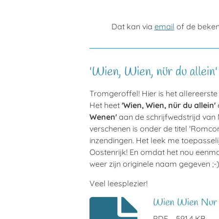
Dat kan via
email
of de bekend
'Wien, Wien, nür du allein'
Tromgeroffel! Hier is het allereerste
Het heet
'Wien, Wien, nür du allein'
Wenen'
aan de schrijfwedstrijd van
verschenen is onder de titel 'Romco
inzendingen. Het leek me toepasselij
Oostenrijk! En omdat het nou eenmaa
weer zijn originele naam gegeven ;-
Veel leesplezier!
Wien Wien Nur D
PDF – 591,4 KB