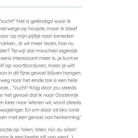
*zucht* 'Het is geëindigd waar ik
verwege op hoopte, maar ik bleef
aar op mijn pijltje naar beneden
rukken....ik wil meer lezen, hoe nu
der? Terwijl dat misschien eigenlijk
 eens interessant meer is, je kunt er
elf op voortborduren, maar je wilt
n in dit fijne gevoel blijven hangen.
weg naar het einde toe is een hele
ie.... *zucht* Krijg door jou steeds
r het gevoel dat ik naar Oostenrijk
en keer naar Wenen wil, word steeds
uwsgieriger. En om daar straks rond
open met een gevoel van herkenning.'
actie op 'Wien, Wien, nür du allein'
aar ik een beetje stil van werd...)