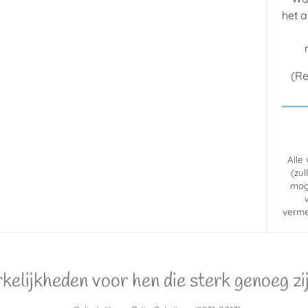
het a
(Re
Alle
(zul
mog
verme
lijkheden voor hen die sterk genoeg zijn