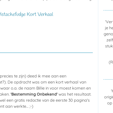
istachefudge Kort Verhaal
'Ver
je h
geno
zel
stu
(R
precies te zijn) deed ik mee aan een
wat?). De opdracht was om een kort verhaal van
waar o.a. de naam Billie in voor moest komen en
'
maken.
'Bestemming Onbekend'
was het resultaat.
orig
 wel een gratis redactie van de eerste 30 pagina's
op
 aan werkte... ;-)