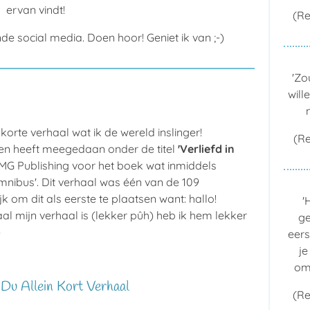
ervan vindt!
(Re
e social media. Doen hoor! Geniet ik van ;-)
'Zo
will
 korte verhaal wat ik de wereld inslinger!
(R
en heeft meegedaan onder de titel
'Verliefd in
 MG Publishing voor het boek wat inmiddels
mnibus'. Dit verhaal was één van de 109
k om dit als eerste te plaatsen want: hallo!
'
l mijn verhaal is (lekker pûh) heb ik hem lekker
ge
)
eers
je
oms
u Allein Kort Verhaal
(Re