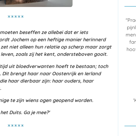
*****
"Pra
pijn
moeten beseffen ze allebei dat er iets
men 
rdt Jochem op een heftige manier herinnerd
fa
t zet niet alleen hun relatie op scherp maar zorgt
hoo
 leven, zoals zij het kent, ondersteboven gooit.
altijd uit bloedverwanten hoeft te bestaan; toch
 Dit brengt haar naar Oostenrijk en Ierland
ie haar dierbaar zijn: haar ouders, haar
.
'
e enige te zijn wiens ogen geopend worden.
 het Duits. Ga je mee?'
*****