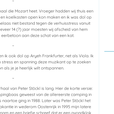
~
rhaal die Mozart heet. Vroeger hadden wij thuis een
 en koelkasten open kon maken en ik was dol op
elaas niet bestand tegen de verhuisstress vanuit
eveer 14 (?) jaar moesten wij afscheid van hem
n eerbetoon aan deze schat van een kat.
~
 ik ook dol op Aryeh Frankfurter, net als Viola. Ik
n stress en spanning deze muzikant op te zoeken
 als je je heerlijk wilt ontspannen.
~
erhaal van Peter Stöckl is lang. Hier de korte versie:
ampingbaas geweest van de allereerste camping in
 naartoe ging in 1988. Later was Peter Stöckl het
akantie in wederom Oostenrijk in 1995 mijn latere
 nam en een briefje schreef dat er een avondklok