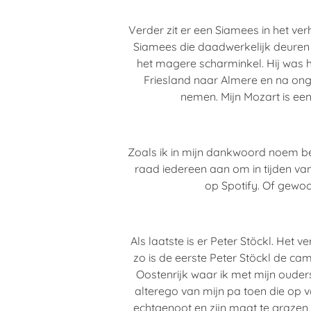
Verder zit er een Siamees in het ve
Siamees die daadwerkelijk deuren
het magere scharminkel. Hij was h
Friesland naar Almere en na ong
nemen. Mijn Mozart is ee
Zoals ik in mijn dankwoord noem ben
raad iedereen aan om in tijden va
op Spotify. Of gewoon
Als laatste is er Peter Stöckl. Het v
zo is de eerste Peter Stöckl de c
Oostenrijk waar ik met mijn ouders
alterego van mijn pa toen die op v
echtgenoot en zijn maat te grazen