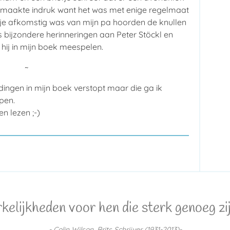
 maakte indruk want het was met enige regelmaat
riefje afkomstig was van mijn pa hoorden de knullen
s bijzondere herinneringen aan Peter Stöckl en
ij in mijn boek meespelen.
~
dingen in mijn boek verstopt maar die ga ik
ppen.
n lezen ;-)
lijkheden voor hen die sterk genoeg zijn
- Colin Wilson, Brits Schrijver (1931-2013)-