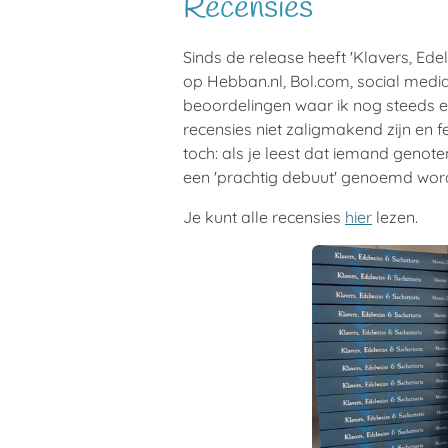
Recensies
Sinds de release heeft 'Klavers, Ed
op Hebban.nl, Bol.com, social media
beoordelingen waar ik nog steeds e
recensies niet zaligmakend zijn en f
toch: als je leest dat iemand genote
een 'prachtig debuut' genoemd word
Je kunt alle recensies
hier
lezen.