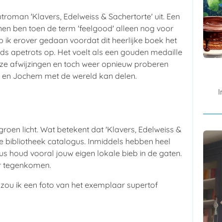
oman 'Klavers, Edelweiss & Sachertorte' uit. Een
n ben toen de term 'feelgood' alleen nog voor
b ik erover gedaan voordat dit heerlijke boek het
eds apetrots op. Het voelt als een gouden medaille
lloze afwijzingen en toch weer opnieuw proberen
ola en Jochem met de wereld kan delen.
roen licht. Wat betekent dat 'Klavers, Edelweiss &
e bibliotheek catalogus. Inmiddels hebben heel
us houd vooral jouw eigen lokale bieb in de gaten.
ar tegenkomen.
zou ik een foto van het exemplaar supertof