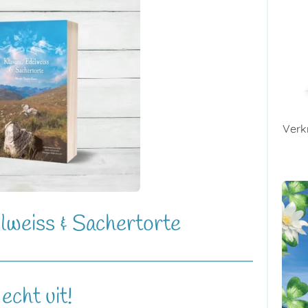
Verk
lweiss & Sachertorte
cht uit!