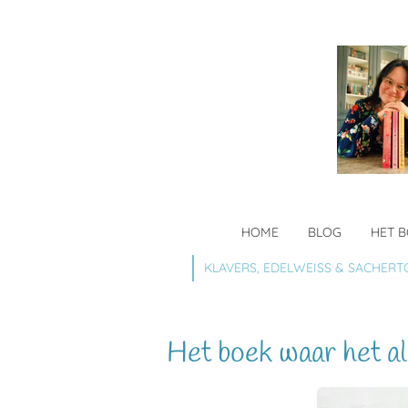
Ga
direct
naar
de
hoofdinhoud
HOME
BLOG
HET 
KLAVERS, EDELWEISS & SACHERT
Het boek waar het al