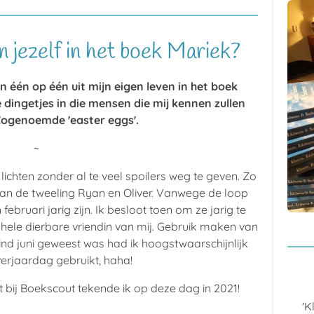
n jezelf in het boek Mariek?
en één op één uit mijn eigen leven in het boek
 dingetjes in die mensen die mij kennen zullen
Zogenoemde 'easter eggs'.
~
 lichten zonder al te veel spoilers weg te geven. Zo
van de tweeling Ryan en Oliver. Vanwege de loop
ebruari jarig zijn. Ik besloot toen om ze jarig te
 hele dierbare vriendin van mij. Gebruik maken van
ind juni geweest was had ik hoogstwaarschijnlijk
verjaardag gebruikt, haha!
t bij Boekscout tekende ik op deze dag in 2021!
'K