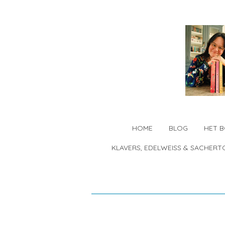
Ga
direct
naar
de
hoofdinhoud
HOME
BLOG
HET 
KLAVERS, EDELWEISS & SACHERT