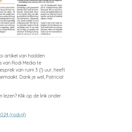
i artikel van hadden
a van Rodi Media te
sprek van ruim 3 (!) uur, heeft
emaakt. Dank je wel, Patricia!
n lezen? Klik op de link onder
024 (rodi.nl)