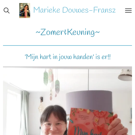
Ga
Marieke
Douwes-Fransz
direct
naar
de
~Zomer&Keuning~
hoofdinhoud
'Mijn hart in jouw handen' is er!!