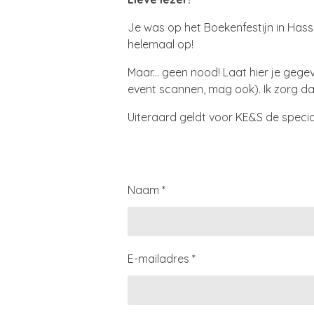
Je was op het Boekenfestijn in Hass
helemaal op!
Maar... geen nood! Laat hier je geg
event scannen, mag ook). Ik zorg da
Uiteraard geldt voor KE&S de specia
Naam *
E-mailadres *