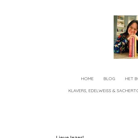
Ga
direct
naar
de
hoofdinhoud
HOME
BLOG
HET 
KLAVERS, EDELWEISS & SACHERT
Lieve lezer!