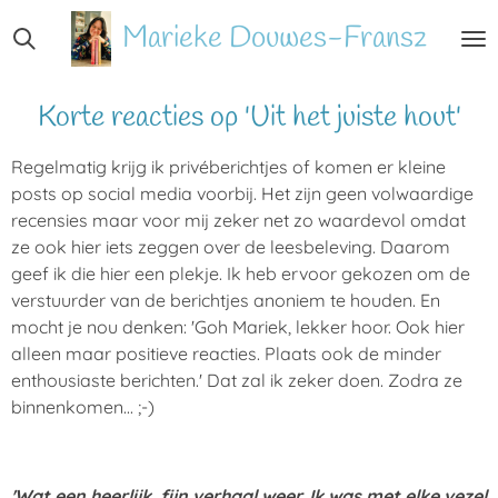
Ga
Marieke
Douwes-Fransz
direct
naar
de
Korte reacties op 'Uit het juiste hout'
hoofdinhoud
Regelmatig krijg ik privéberichtjes of komen er kleine
posts op social media voorbij. Het zijn geen volwaardige
recensies maar voor mij zeker net zo waardevol omdat
ze ook hier iets zeggen over de leesbeleving. Daarom
geef ik die hier een plekje. Ik heb ervoor gekozen om de
verstuurder van de berichtjes anoniem te houden. En
mocht je nou denken: 'Goh Mariek, lekker hoor. Ook hier
alleen maar positieve reacties. Plaats ook de minder
enthousiaste berichten.' Dat zal ik zeker doen. Zodra ze
binnenkomen... ;-)
'Wat een heerlijk, fijn verhaal weer. Ik was met elke vezel