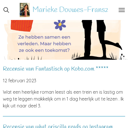
Ga
Marieke
Douwes-Fransz
direct
naar
de
hoofdinhoud
Recensie van Fantastisch op Kobo.com *****
12 februari 2023
Wat een heerlijke roman leest als een trein en is lastig om
weg te leggen makkelijk om in 1 dag heerlijk uit te lezen . Ik
kijk uit naar deel 3.
Recensie van what.priscilla.reads op Instagram