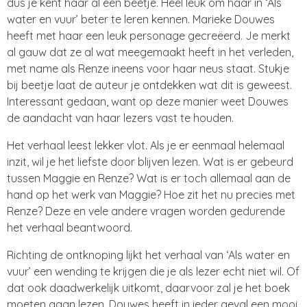
dus je kent haar al een beetje. Heel leuk om haar in ‘Als
water en vuur’ beter te leren kennen. Marieke Douwes
heeft met haar een leuk personage gecreëerd. Je merkt
al gauw dat ze al wat meegemaakt heeft in het verleden,
met name als Renze ineens voor haar neus staat. Stukje
bij beetje laat de auteur je ontdekken wat dit is geweest.
Interessant gedaan, want op deze manier weet Douwes
de aandacht van haar lezers vast te houden.
Het verhaal leest lekker vlot. Als je er eenmaal helemaal
inzit, wil je het liefste door blijven lezen. Wat is er gebeurd
tussen Maggie en Renze? Wat is er toch allemaal aan de
hand op het werk van Maggie? Hoe zit het nu precies met
Renze? Deze en vele andere vragen worden gedurende
het verhaal beantwoord.
Richting de ontknoping lijkt het verhaal van ‘Als water en
vuur’ een wending te krijgen die je als lezer echt niet wil. Of
dat ook daadwerkelijk uitkomt, daarvoor zal je het boek
moeten gaan lezen. Douwes heeft in ieder geval een mooi