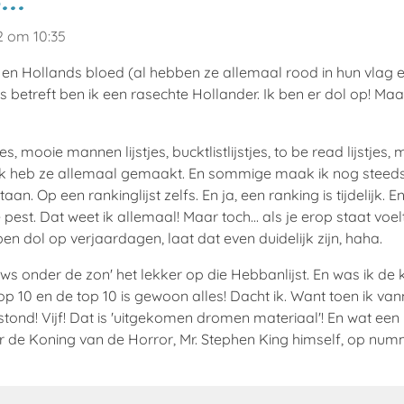
2 om 10:35
o en Hollands bloed (al hebben ze allemaal rood in hun vlag
jes betreft ben ik een rasechte Hollander. Ik ben er dol op! Maa
es, mooie mannen lijstjes, bucktlistlijstjes, to be read lijstjes, 
s... ik heb ze allemaal gemaakt. En sommige maak ik nog steeds
staan. Op een rankinglijst zelfs. En ja, een ranking is tijdelijk.
de pest. Dat weet ik allemaal! Maar toch... als je erop staat vo
 ben dol op verjaardagen, laat dat even duidelijk zijn, haha.
ws onder de zon' het lekker op die Hebbanlijst. En was ik de ko
 top 10 en de top 10 is gewoon alles! Dacht ik. Want toen ik v
ond! Vijf! Dat is 'uitgekomen dromen materiaal'! En wat een m
waar de Koning van de Horror, Mr. Stephen King himself, op numm