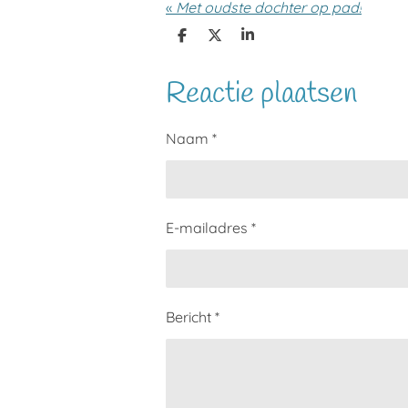
«
Met oudste dochter op pad!
D
D
S
e
e
h
l
e
a
Reactie plaatsen
e
l
r
n
e
Naam *
E-mailadres *
Bericht *