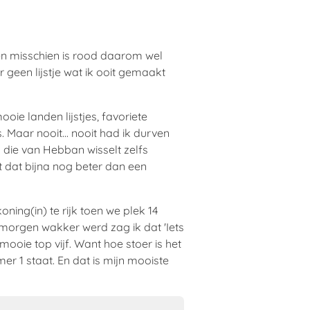
 en misschien is rood daarom wel
r geen lijstje wat ik ooit gemaakt
mooie landen lijstjes, favoriete
. Maar nooit... nooit had ik durven
 En die van Hebban wisselt zelfs
elt dat bijna nog beter dan een
ning(in) te rijk toen we plek 14
anmorgen wakker werd zag ik dat 'Iets
ooie top vijf. Want hoe stoer is het
er 1 staat. En dat is mijn mooiste