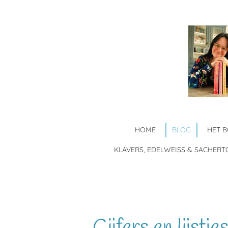
Ga
direct
naar
de
hoofdinhoud
HOME
BLOG
HET 
KLAVERS, EDELWEISS & SACHERT
Cijfers en lijstjes