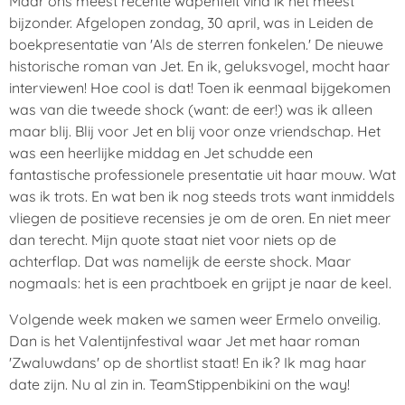
Maar ons meest recente wapenfeit vind ik het meest
bijzonder. Afgelopen zondag, 30 april, was in Leiden de
boekpresentatie van 'Als de sterren fonkelen.' De nieuwe
historische roman van Jet. En ik, geluksvogel, mocht haar
interviewen! Hoe cool is dat! Toen ik eenmaal bijgekomen
was van die tweede shock (want: de eer!) was ik alleen
maar blij. Blij voor Jet en blij voor onze vriendschap. Het
was een heerlijke middag en Jet schudde een
fantastische professionele presentatie uit haar mouw. Wat
was ik trots. En wat ben ik nog steeds trots want inmiddels
vliegen de positieve recensies je om de oren. En niet meer
dan terecht. Mijn quote staat niet voor niets op de
achterflap. Dat was namelijk de eerste shock. Maar
nogmaals: het is een prachtboek en grijpt je naar de keel.
Volgende week maken we samen weer Ermelo onveilig.
Dan is het Valentijnfestival waar Jet met haar roman
'Zwaluwdans' op de shortlist staat! En ik? Ik mag haar
date zijn. Nu al zin in. TeamStippenbikini on the way!