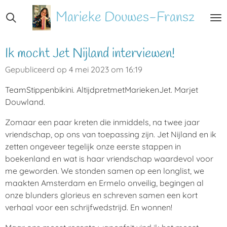
Ga
Marieke
Douwes-Fransz
direct
naar
de
Ik mocht Jet Nijland interviewen!
hoofdinhoud
Gepubliceerd op 4 mei 2023 om 16:19
TeamStippenbikini. AltijdpretmetMariekenJet. Marjet
Douwland.
Zomaar een paar kreten die inmiddels, na twee jaar
vriendschap, op ons van toepassing zijn. Jet Nijland en ik
zetten ongeveer tegelijk onze eerste stappen in
boekenland en wat is haar vriendschap waardevol voor
me geworden. We stonden samen op een longlist, we
maakten Amsterdam en Ermelo onveilig, begingen al
onze blunders glorieus en schreven samen een kort
verhaal voor een schrijfwedstrijd. En wonnen!