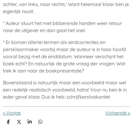
achter, van links, naar rechts.' Want helemaal klaar ben je
eigenlijk nooit.
* Auteur stuurt het met bibberende handen weer retour
naar de uitgever en dan gaat het snel.
* Er komen allerlei termen als eindcorrecties en
persklaarmaker voorbij maar de auteur is in haar hoofd
vooral bezig met de einddatum. Wanneer verschijnt het
boek echt? En natuurlijk de grote vraag der vragen: Wat
trek ik aan naar de boekpresentatie?
Bovenstaand is natuurlijk maar een voorbeeld maar wel
een redelijk realistisch voorbeeld, haha! Voor nu ben ik in
ieder geval klaar. Dus ik heb: schrijfkerstvakantie!
«
Vorige
Volgende
»
D
D
S
D
e
e
h
e