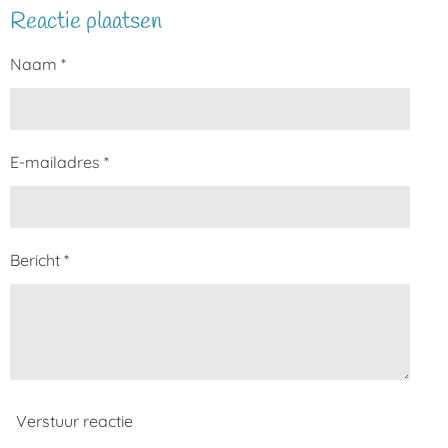
l
e
a
l
Reactie plaatsen
e
l
r
e
n
e
n
Naam *
E-mailadres *
Bericht *
Verstuur reactie