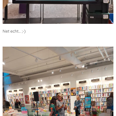
Net echt... ;-)