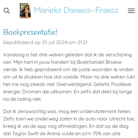
Ga
Marieke
Douwes-Fransz
direct
naar
de
Boekpresentatie!
hoofdinhoud
Gepubliceerd op 25 juli 2024 om 21:21
Vandaag is het drie weken geleden dat ik de verschijning
van 'Mijn hart in jouw handen' bij Boekhandel Broese
vierde. Ik heb geprobeerd om de juiste woorden te vinden
om uit te drukken hoe dat voelde. Maar na drie weken lukt
het me nog steeds niet. Overweldigend. Geliefd. Positieve
energie. Dromen die uitkomen. En zelfs dat dekt bij lange
na de lading niet.
Dat ik zenuwachtig was, mag een understatement heten.
Zelfs toen we onderweg zaten in de auto naar Utrecht toe,
kreeg ik via de app nog afmeldingen. En dat op de dag
dat Taylor Swift de Arena vulde en zo'n 75% van alle