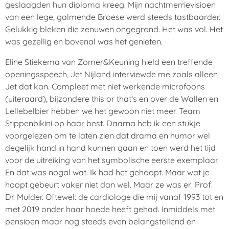
geslaagden hun diploma kreeg. Mijn nachtmerrievisioen
van een lege, galmende Broese werd steeds tastbaarder.
Gelukkig bleken die zenuwen ongegrond. Het was vol. Het
was gezellig en bovenal was het genieten.
Eline Stiekema van Zomer&Keuning hield een treffende
openingsspeech, Jet Nijland interviewde me zoals alleen
Jet dat kan. Compleet met niet werkende microfoons
(uiteraard), bijzondere this or that's en over de Wallen en
Lellebelbier hebben we het gewoon niet meer. Team
Stippenbikini op haar best. Daarna heb ik een stukje
voorgelezen om te laten zien dat drama en humor wel
degelijk hand in hand kunnen gaan en toen werd het tijd
voor de uitreiking van het symbolische eerste exemplaar.
En dat was nogal wat. Ik had het gehoopt. Maar wat je
hoopt gebeurt vaker niet dan wel. Maar ze was er: Prof.
Dr. Mulder. Oftewel: de cardiologe die mij vanaf 1993 tot en
met 2019 onder haar hoede heeft gehad. Inmiddels met
pensioen maar nog steeds even belangstellend en