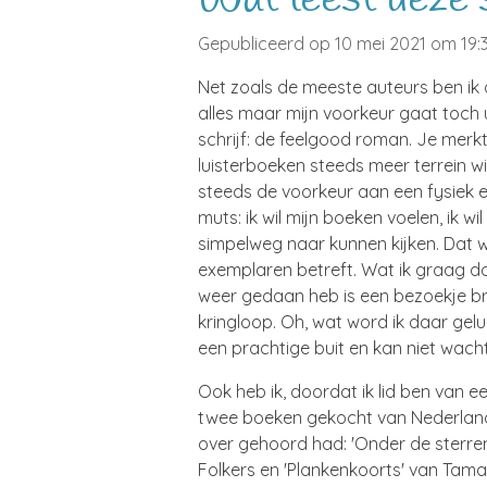
Gepubliceerd op 10 mei 2021 om 19:
Net zoals de meeste auteurs ben ik o
alles maar mijn voorkeur gaat toch u
schrijf: de feelgood roman. Je merk
luisterboeken steeds meer terrein w
steeds de voorkeur aan een fysiek e
muts: ik wil mijn boeken voelen, ik wi
simpelweg naar kunnen kijken. Dat wo
exemplaren betreft. Wat ik graag 
weer gedaan heb is een bezoekje b
kringloop. Oh, wat word ik daar gelu
een prachtige buit en kan niet wac
Ook heb ik, doordat ik lid ben van 
twee boeken gekocht van Nederlandse
over gehoord had: 'Onder de sterren
Folkers en 'Plankenkoorts' van Ta