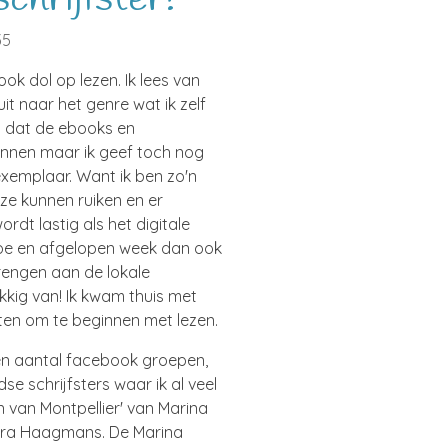
35
ok dol op lezen. Ik lees van
it naar het genre wat ik zelf
t dat de ebooks en
innen maar ik geef toch nog
xemplaar. Want ik ben zo'n
l ze kunnen ruiken en er
rdt lastig als het digitale
doe en afgelopen week dan ook
rengen aan de lokale
kkig van! Ik kwam thuis met
hten om te beginnen met lezen.
een aantal facebook groepen,
 schrijfsters waar ik al veel
 van Montpellier' van Marina
mara Haagmans. De Marina