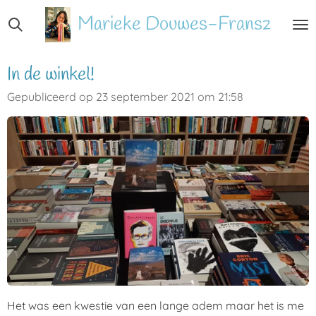
Ga
Marieke
Douwes-Fransz
direct
naar
de
In de winkel!
hoofdinhoud
Gepubliceerd op 23 september 2021 om 21:58
Het was een kwestie van een lange adem maar het is me