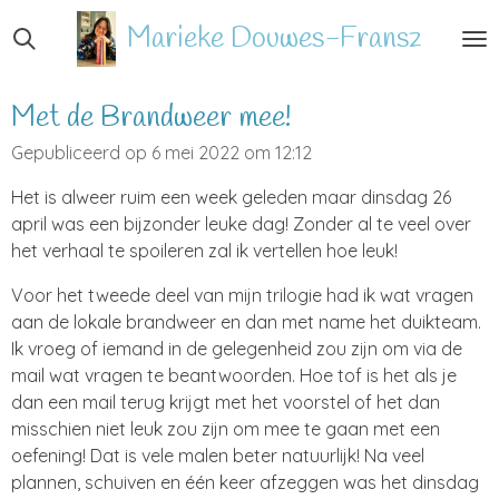
Ga
Marieke
Douwes-Fransz
direct
naar
de
Met de Brandweer mee!
hoofdinhoud
Gepubliceerd op 6 mei 2022 om 12:12
Het is alweer ruim een week geleden maar dinsdag 26
april was een bijzonder leuke dag! Zonder al te veel over
het verhaal te spoileren zal ik vertellen hoe leuk!
Voor het tweede deel van mijn trilogie had ik wat vragen
aan de lokale brandweer en dan met name het duikteam.
Ik vroeg of iemand in de gelegenheid zou zijn om via de
mail wat vragen te beantwoorden. Hoe tof is het als je
dan een mail terug krijgt met het voorstel of het dan
misschien niet leuk zou zijn om mee te gaan met een
oefening! Dat is vele malen beter natuurlijk! Na veel
plannen, schuiven en één keer afzeggen was het dinsdag