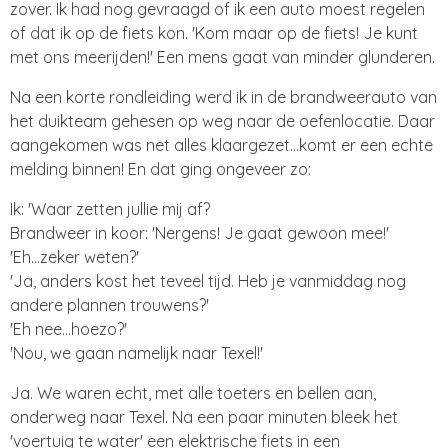
zover. Ik had nog gevraagd of ik een auto moest regelen
of dat ik op de fiets kon. 'Kom maar op de fiets! Je kunt
met ons meerijden!' Een mens gaat van minder glunderen.
Na een korte rondleiding werd ik in de brandweerauto van
het duikteam gehesen op weg naar de oefenlocatie. Daar
aangekomen was net alles klaargezet...komt er een echte
melding binnen! En dat ging ongeveer zo:
Ik: 'Waar zetten jullie mij af?
Brandweer in koor: 'Nergens! Je gaat gewoon mee!'
'Eh...zeker weten?'
'Ja, anders kost het teveel tijd. Heb je vanmiddag nog
andere plannen trouwens?'
'Eh nee...hoezo?'
'Nou, we gaan namelijk naar Texel!'
Ja. We waren echt, met alle toeters en bellen aan,
onderweg naar Texel. Na een paar minuten bleek het
'voertuig te water' een elektrische fiets in een