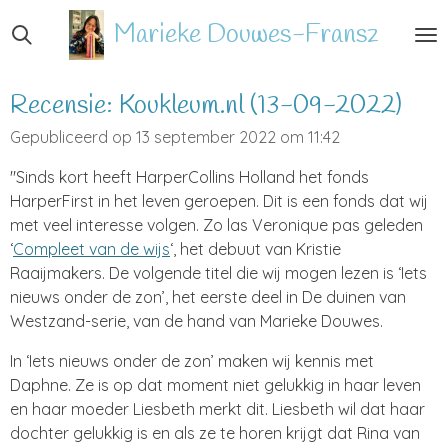
Ga
Marieke
Douwes-Fransz
direct
naar
de
Recensie: Koukleum.nl (13-09-2022)
hoofdinhoud
Gepubliceerd op 13 september 2022 om 11:42
"Sinds kort heeft HarperCollins Holland het fonds
HarperFirst in het leven geroepen. Dit is een fonds dat wij
met veel interesse volgen. Zo las Veronique pas geleden
‘
Compleet van de wijs
‘, het debuut van Kristie
Raaijmakers. De volgende titel die wij mogen lezen is ‘Iets
nieuws onder de zon’, het eerste deel in De duinen van
Westzand-serie, van de hand van Marieke Douwes.
In ‘Iets nieuws onder de zon’ maken wij kennis met
Daphne. Ze is op dat moment niet gelukkig in haar leven
en haar moeder Liesbeth merkt dit. Liesbeth wil dat haar
dochter gelukkig is en als ze te horen krijgt dat Rina van