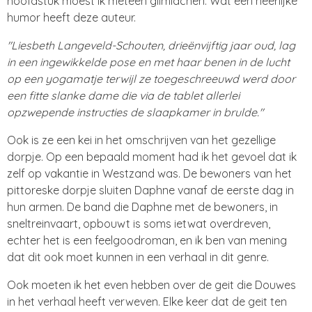
hoofdstuk moest ik meteen glimlachen. Wat een heerlijke
humor heeft deze auteur.
"Liesbeth Langeveld-Schouten, drieënvijftig jaar oud, lag
in een ingewikkelde pose en met haar benen in de lucht
op een yogamatje terwijl ze toegeschreeuwd werd door
een fitte slanke dame die via de tablet allerlei
opzwepende instructies de slaapkamer in brulde."
Ook is ze een kei in het omschrijven van het gezellige
dorpje. Op een bepaald moment had ik het gevoel dat ik
zelf op vakantie in Westzand was. De bewoners van het
pittoreske dorpje sluiten Daphne vanaf de eerste dag in
hun armen. De band die Daphne met de bewoners, in
sneltreinvaart, opbouwt is soms ietwat overdreven,
echter het is een feelgoodroman, en ik ben van mening
dat dit ook moet kunnen in een verhaal in dit genre.
Ook moeten ik het even hebben over de geit die Douwes
in het verhaal heeft verweven. Elke keer dat de geit ten