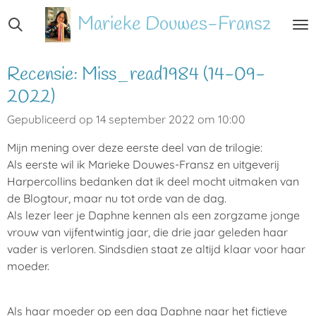
Ga
Marieke
Douwes-Fransz
direct
naar
de
Recensie: Miss_read1984 (14-09-
hoofdinhoud
2022)
Gepubliceerd op 14 september 2022 om 10:00
Mijn mening over deze eerste deel van de trilogie:
Als eerste wil ik Marieke Douwes-Fransz en uitgeverij
Harpercollins bedanken dat ik deel mocht uitmaken van
de Blogtour, maar nu tot orde van de dag.
Als lezer leer je Daphne kennen als een zorgzame jonge
vrouw van vijfentwintig jaar, die drie jaar geleden haar
vader is verloren. Sindsdien staat ze altijd klaar voor haar
moeder.
Als haar moeder op een dag Daphne naar het fictieve