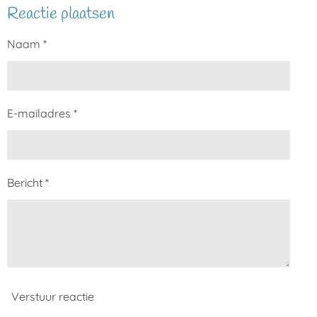
Reactie plaatsen
e
l
r
e
n
e
n
Naam *
E-mailadres *
Bericht *
Verstuur reactie