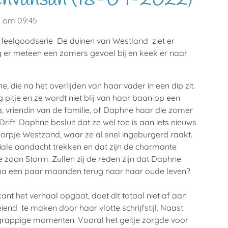
2 om 09:45
e feelgoodserie De duinen van Westland ziet er
reeg er meteen een zomers gevoel bij en keek er naar
 die na het overlijden van haar vader in een dip zit.
 pitje en ze wordt niet blij van haar baan op een
 vriendin van de familie, of Daphne haar die zomer
rift. Daphne besluit dat ze wel toe is aan iets nieuws
dorpje Westzand, waar ze al snel ingeburgerd raakt.
iale aandacht trekken en dat zijn de charmante
e zoon Storm. Zullen zij de reden zijn dat Daphne
e na een paar maanden terug naar haar oude leven?
ant het verhaal opgaat, doet dit totaal niet af aan
eiend te maken door haar vlotte schrijfstijl. Naast
 grappige momenten. Vooral het geitje zorgde voor