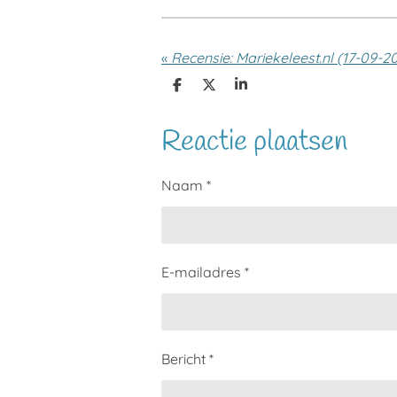
«
Recensie: Mariekeleest.nl (17-09-2
D
D
S
e
e
h
l
e
a
Reactie plaatsen
e
l
r
n
e
Naam *
E-mailadres *
Bericht *