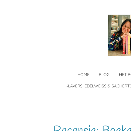
Ga
direct
naar
de
hoofdinhoud
HOME
BLOG
HET 
KLAVERS, EDELWEISS & SACHERT
Recensie: Boek