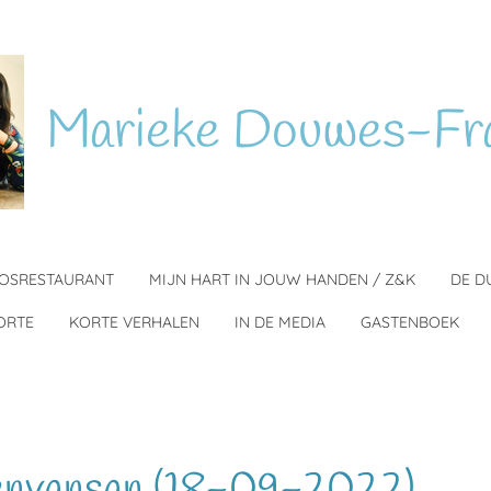
Marieke
Douwes-Fr
BOSRESTAURANT
MIJN HART IN JOUW HANDEN / Z&K
DE D
ORTE
KORTE VERHALEN
IN DE MEDIA
GASTENBOEK
envansan (18-09-2022)