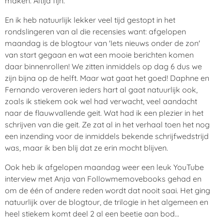
maken. Altijd fijn.
En ik heb natuurlijk lekker veel tijd gestopt in het
rondslingeren van al die recensies want: afgelopen
maandag is de blogtour van 'Iets nieuws onder de zon'
van start gegaan en wat een mooie berichten komen
daar binnenrollen! We zitten inmiddels op dag 6 dus we
zijn bijna op de helft. Maar wat gaat het goed! Daphne en
Fernando veroveren ieders hart al gaat natuurlijk ook,
zoals ik stiekem ook wel had verwacht, veel aandacht
naar de flauwvallende geit. Wat had ik een plezier in het
schrijven van die geit. Ze zat al in het verhaal toen het nog
een inzending voor de inmiddels bekende schrijfwedstrijd
was, maar ik ben blij dat ze erin mocht blijven.
Ook heb ik afgelopen maandag weer een leuk YouTube
interview met Anja van Followmemovebooks gehad en
om de één of andere reden wordt dat nooit saai. Het ging
natuurlijk over de blogtour, de trilogie in het algemeen en
heel stiekem komt deel 2 al een beetje aan bod...