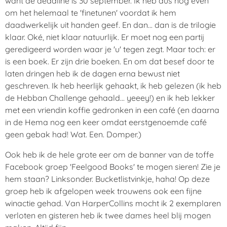
want de deadline is 30 september. Ik heb dus nog even
om het helemaal te 'finetunen' voordat ik hem
daadwerkelijk uit handen geef. En dan... dan is de trilogie
klaar. Oké, niet klaar natuurlijk. Er moet nog een partij
geredigeerd worden waar je 'u' tegen zegt. Maar toch: er
is een boek. Er zijn drie boeken. En om dat besef door te
laten dringen heb ik de dagen erna bewust niet
geschreven. Ik heb heerlijk gehaakt, ik heb gelezen (ik heb
de Hebban Challenge gehaald... yeeey!) en ik heb lekker
met een vriendin koffie gedronken in een café (en daarna
in de Hema nog een keer omdat eerstgenoemde café
geen gebak had! Wat. Een. Domper.)
Ook heb ik de hele grote eer om de banner van de toffe
Facebook groep 'Feelgood Books' te mogen sieren! Zie je
hem staan? Linksonder. Bucketlistvinkje, haha! Op deze
groep heb ik afgelopen week trouwens ook een fijne
winactie gehad. Van HarperCollins mocht ik 2 exemplaren
verloten en gisteren heb ik twee dames heel blij mogen