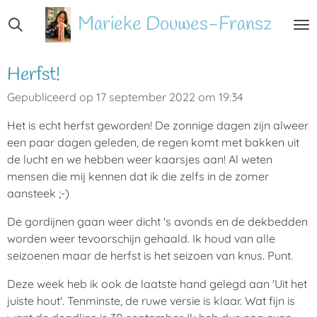
Ga
Marieke
Douwes-Fransz
direct
naar
de
Herfst!
hoofdinhoud
Gepubliceerd op 17 september 2022 om 19:34
Het is echt herfst geworden! De zonnige dagen zijn alweer
een paar dagen geleden, de regen komt met bakken uit
de lucht en we hebben weer kaarsjes aan! Al weten
mensen die mij kennen dat ik die zelfs in de zomer
aansteek ;-)
De gordijnen gaan weer dicht 's avonds en de dekbedden
worden weer tevoorschijn gehaald. Ik houd van alle
seizoenen maar de herfst is het seizoen van knus. Punt.
Deze week heb ik ook de laatste hand gelegd aan 'Uit het
juiste hout'. Tenminste, de ruwe versie is klaar. Wat fijn is