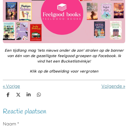
Een tijdlang mag 'Iets nieuws onder de zon' stralen op de banner
van één van de gezelligste feelgood groepen op Facebook. Ik
vind het een Bucketlistvinkje!
Klik op de afbeelding voor vergroten
«
Vorige
Volgende
»
D
D
S
D
e
e
h
e
l
e
a
l
Reactie plaatsen
e
l
r
e
n
e
n
Naam *