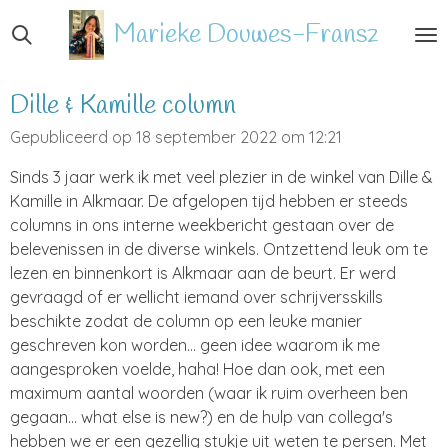
Ga
Marieke
Douwes-Fransz
direct
naar
de
Dille & Kamille column
hoofdinhoud
Gepubliceerd op 18 september 2022 om 12:21
Sinds 3 jaar werk ik met veel plezier in de winkel van Dille &
Kamille in Alkmaar. De afgelopen tijd hebben er steeds
columns in ons interne weekbericht gestaan over de
belevenissen in de diverse winkels. Ontzettend leuk om te
lezen en binnenkort is Alkmaar aan de beurt. Er werd
gevraagd of er wellicht iemand over schrijversskills
beschikte zodat de column op een leuke manier
geschreven kon worden... geen idee waarom ik me
aangesproken voelde, haha! Hoe dan ook, met een
maximum aantal woorden (waar ik ruim overheen ben
gegaan... what else is new?) en de hulp van collega's
hebben we er een gezellig stukje uit weten te persen. Met