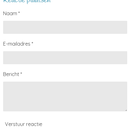
Reactie plaatsen
n
e
n
Naam *
E-mailadres *
Bericht *
Verstuur reactie