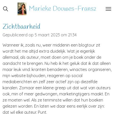
Ga
Marieke
Douwes-Fransz
direct
naar
de
Zichtbaarheid
hoofdinhoud
Gepubliceerd op 5 maart 2023 om 21:34
Wanneer ik, zoals nu, weer middenin een blogtour zit
wordt het me altijd extra duidelijk. Wat je eigenlijk
allemaal, als auteur, moet doen om je boek onder de
aandacht te brengen. Nu heb ik het geluk dat ik dat alleen
maar leuk vind: kranten benaderen, winacties organiseren,
mijn website bijhouden, reageren op social
mediaberichten en zelf zeer actief zijn op diezelfde
kanalen. Zomaar een kleine greep uit dat wat van auteurs
ook, min of meer gedwongen, marketingtijgers maakt. En
ze moeten wel. Als ze tenminste willen dat hun boeken
gelezen worden. En laten we daar eens eerlijk over zijn:
dat wil elke auteur. Punt.