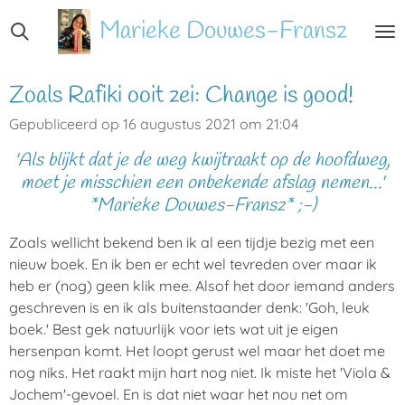
Ga
Marieke
Douwes-Fransz
direct
naar
de
Zoals Rafiki ooit zei: Change is good!
hoofdinhoud
Gepubliceerd op 16 augustus 2021 om 21:04
'Als blijkt dat je de weg kwijtraakt op de hoofdweg,
moet je misschien een onbekende afslag nemen...'
*Marieke Douwes-Fransz* ;-)
Zoals wellicht bekend ben ik al een tijdje bezig met een
nieuw boek. En ik ben er echt wel tevreden over maar ik
heb er (nog) geen klik mee. Alsof het door iemand anders
geschreven is en ik als buitenstaander denk: 'Goh, leuk
boek.' Best gek natuurlijk voor iets wat uit je eigen
hersenpan komt. Het loopt gerust wel maar het doet me
nog niks. Het raakt mijn hart nog niet. Ik miste het 'Viola &
Jochem'-gevoel. En is dat niet waar het nou net om