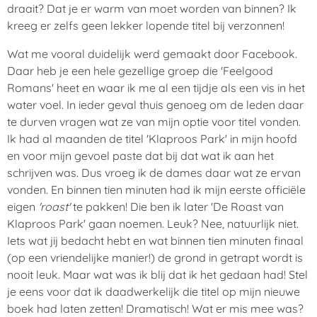
draait? Dat je er warm van moet worden van binnen? Ik
kreeg er zelfs geen lekker lopende titel bij verzonnen!
Wat me vooral duidelijk werd gemaakt door Facebook.
Daar heb je een hele gezellige groep die 'Feelgood
Romans' heet en waar ik me al een tijdje als een vis in het
water voel. In ieder geval thuis genoeg om de leden daar
te durven vragen wat ze van mijn optie voor titel vonden.
Ik had al maanden de titel 'Klaproos Park' in mijn hoofd
en voor mijn gevoel paste dat bij dat wat ik aan het
schrijven was. Dus vroeg ik de dames daar wat ze ervan
vonden. En binnen tien minuten had ik mijn eerste officiële
eigen
'roast'
te pakken! Die ben ik later 'De Roast van
Klaproos Park' gaan noemen. Leuk? Nee, natuurlijk niet.
Iets wat jij bedacht hebt en wat binnen tien minuten finaal
(op een vriendelijke manier!) de grond in getrapt wordt is
nooit leuk. Maar wat was ik blij dat ik het gedaan had! Stel
je eens voor dat ik daadwerkelijk die titel op mijn nieuwe
boek had laten zetten! Dramatisch! Wat er mis mee was?