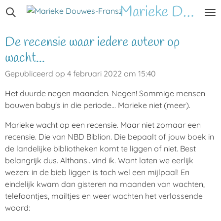
Marieke
Douwes-Fransz
Ga
direct
naar
De recensie waar iedere auteur op
de
wacht...
hoofdinhoud
Gepubliceerd op 4 februari 2022 om 15:40
Het duurde negen maanden. Negen! Sommige mensen
bouwen baby's in die periode... Marieke niet (meer).
Marieke wacht op een recensie. Maar niet zomaar een
recensie. Die van NBD Biblion. Die bepaalt of jouw boek in
de landelijke bibliotheken komt te liggen of niet. Best
belangrijk dus. Althans...vind ik. Want laten we eerlijk
wezen: in de bieb liggen is toch wel een mijlpaal! En
eindelijk kwam dan gisteren na maanden van wachten,
telefoontjes, mailtjes en weer wachten het verlossende
woord: