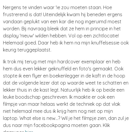
Nergens te vinden waar 'ie zou moeten staan. Hoe
frustrerend is dat! Uiteindelijk kwam hij beneden ergens
vandaan geplukt van een kar die nog ingeruimd moest
worden. Bij navraag bleek dat ze hem in principe in het
display 'nieuw' wilden hebben. Vol op een zichtlocatie!
Helemaal goed. Daar heb ik hem na mijn knuffelsessie ook
keurig teruggeplaatst.
Ik trok mij terug met mijn hardcover exemplaar en heb
hem dus even lekker geknuffeld en foto's gemaakt. Ook
stopte ik een flyer en boekenlegger in de kaft in de hoop
dat de volgende lezer dat op waarde weet te schatten en
lekker thuis in de kast legt. Natuurlijk heb ik op beide een
leuke boodschap geschreven. Ik maakte er ook een
filmpje van maar helaas werkt de techniek op dat vlak
niet helemaal mee dus ik krijg hem nog niet op mijn
laptop. What else is new...? Wil je het filmpje zien, dan zul je
dus naar mijn facebookpagina moeten gaan. Klik