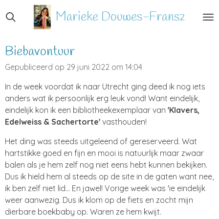
Ga
Marieke
Douwes-Fransz
direct
naar
de
Biebavontuur
hoofdinhoud
Gepubliceerd op 29 juni 2022 om 14:04
In de week voordat ik naar Utrecht ging deed ik nog iets
anders wat ik persoonlijk erg leuk vond! Want eindelijk,
eindelijk kon ik een bibliotheekexemplaar van
'Klavers,
Edelweiss & Sachertorte'
vasthouden!
Het ding was steeds uitgeleend of gereserveerd. Wat
hartstikke goed en fijn en mooi is natuurlijk maar zwaar
balen als je hem zelf nog niet eens hebt kunnen bekijken.
Dus ik hield hem al steeds op de site in de gaten want nee,
ik ben zelf niet lid... En jawel! Vorige week was 'ie eindelijk
weer aanwezig. Dus ik klom op de fiets en zocht mijn
dierbare boekbaby op. Waren ze hem kwijt.