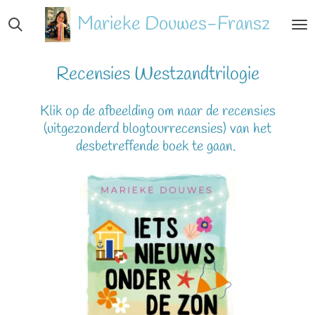
Ga
Marieke
Douwes-Fransz
direct
naar
de
Recensies Westzandtrilogie
hoofdinhoud
Klik op de afbeelding om naar de recensies
(uitgezonderd blogtourrecensies) van het
desbetreffende boek te gaan.